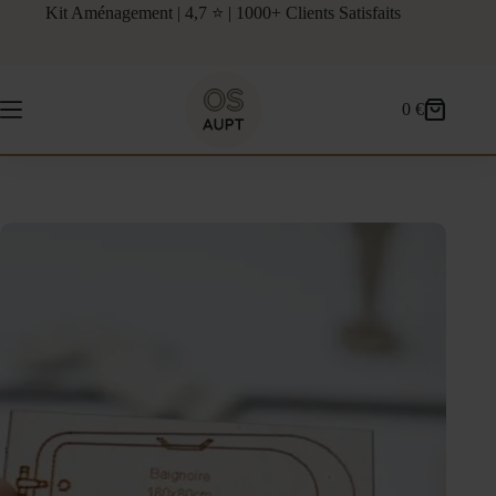
Passer
Kit Aménagement | 4,7 ⭐ | 1000+ Clients Satisfaits
au
contenu
0
€
Panier
d’achat