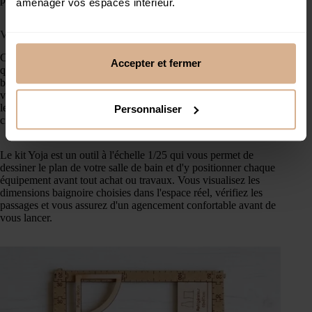
aménager vos espaces intérieur.
Visualisez les dimensions de votre baignoire avec le kit Yoja
Choisir les dimensions d'une baignoire, c'est d'abord vérifier
Accepter et fermer
qu'elle s'intègre dans l'espace réel de votre salle de bain. Une
baignoire de 170 x 70 cm occupe un volume concret — et ce
volume change selon le côté accessible, la position de la porte et
les autres équipements. Un mauvais positionnement réduit la
Personnaliser
circulation ou rend l'accès au lavabo peu pratique.
Le kit Yoja est un outil à l'échelle 1/25 qui vous permet de
dessiner le plan de votre salle de bain et d'y positionner chaque
équipement avant tout achat ou travaux. Vous visualisez les
dimensions baignoire choisies dans l'espace réel, vérifiez les
passages et vous assurez d'un agencement confortable avant de
vous lancer.