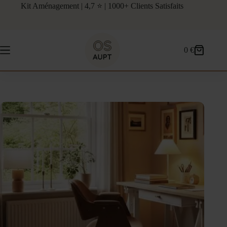
Passer
Kit Aménagement | 4,7 ⭐ | 1000+ Clients Satisfaits
au
contenu
0
€
Panier
d’achat