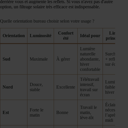
derrière vous et augmente les reflets. Si vous n'avez pas d'autre
option, un filtrage solaire très efficace est indispensable.
Quelle orientation bureau choisir selon votre usage ?
Confort
Limite
Orientation
Luminosité
Idéal pour
été
principale
Lumière
naturelle
Surchauffe
Sud
Maximale
À gérer
abondante,
+ reflets
hiver
sur écran
confortable
Télétravail
Luminosité
Douce,
intensif,
Nord
Excellente
faible en
stable
travail sur
hiver
écran
Éclairage
Travail le
Forte le
nécessaire
Est
Bonne
matin,
matin
l’après-
lève-tôt
midi