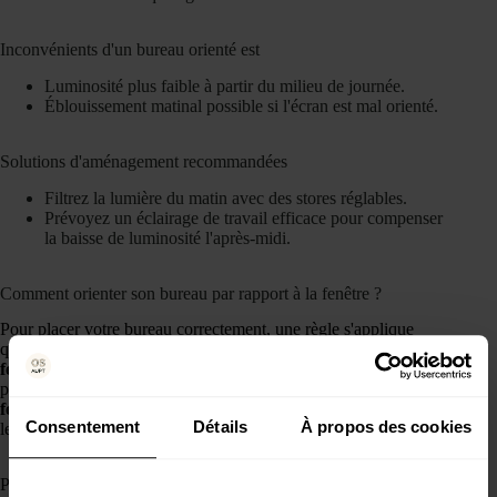
Inconvénients d'un bureau orienté est
Luminosité plus faible à partir du milieu de journée.
Éblouissement matinal possible si l'écran est mal orienté.
Solutions d'aménagement recommandées
Filtrez la lumière du matin avec des stores réglables.
Prévoyez un éclairage de travail efficace pour compenser
la baisse de luminosité l'après-midi.
Comment orienter son bureau par rapport à la fenêtre ?
Pour placer votre bureau correctement, une règle s'applique
quelle que soit l'exposition :
évitez de mettre l'écran face à la
fenêtre
et
évitez de tourner le dos à la fenêtre
. La position la
plus confortable est celle où l'écran est
perpendiculaire à la
fenêtre
: cela réduit les reflets, limite l'éblouissement et facilite
Consentement
Détails
À propos des cookies
le réglage de la luminosité à tout moment de la journée.
Pour aller plus loin dans la conception de votre espace de