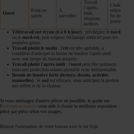
Travail
Chaleur +
l’après-
Forte en
À
reflets en
Ouest
midi,
soirée
surveiller
fin de
réunions
journée
tardives
Télétravail sur écran (6 à 8 h/jour)
: privilégiez le
nord
ou le
nord-est
, puis soignez l'éclairage artificiel pour les
journées grises.
Travail plutôt le matin
: l'
est
est très agréable, à
condition d'anticiper la baisse de lumière l'après-midi
avec une lampe de bureau adaptée.
Travail plutôt l'après-midi
: l'
ouest
peut être pertinent,
mais une protection solaire ajustable reste indispensable.
Besoin de lumière forte (lecture, dessin, activités
manuelles)
: le
sud
est efficace, mais anticipez la gestion
des reflets et de la chaleur.
Si vous aménagez d'autres pièces en parallèle, le guide sur
l'
orientation maison
vous aide à choisir la meilleure exposition
pièce par pièce selon vos usages.
Réussir l'orientation de votre bureau avec le kit Yoja