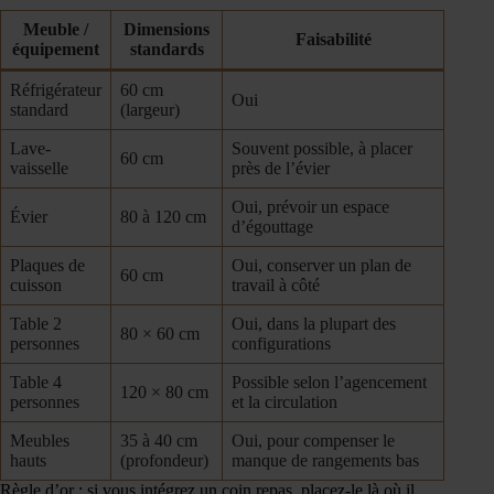
Meuble /
Dimensions
Faisabilité
équipement
standards
Réfrigérateur
60 cm
Oui
standard
(largeur)
Lave-
Souvent possible, à placer
60 cm
vaisselle
près de l’évier
Oui, prévoir un espace
Évier
80 à 120 cm
d’égouttage
Plaques de
Oui, conserver un plan de
60 cm
cuisson
travail à côté
Table 2
Oui, dans la plupart des
80 × 60 cm
personnes
configurations
Table 4
Possible selon l’agencement
120 × 80 cm
personnes
et la circulation
Meubles
35 à 40 cm
Oui, pour compenser le
hauts
(profondeur)
manque de rangements bas
Règle d’or : si vous intégrez un coin repas, placez-le là où il