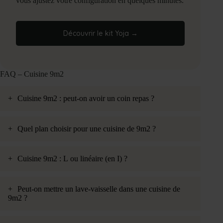
vous ajustez votre configuration en quelques minutes.
Découvrir le kit Yoja →
FAQ – Cuisine 9m2
+
Cuisine 9m2 : peut-on avoir un coin repas ?
+
Quel plan choisir pour une cuisine de 9m2 ?
+
Cuisine 9m2 : L ou linéaire (en I) ?
+
Peut-on mettre un lave-vaisselle dans une cuisine de
9m2 ?