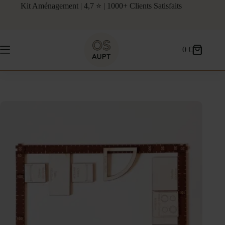
Passer
Kit Aménagement | 4,7 ⭐ | 1000+ Clients Satisfaits
au
contenu
0
€
Panier
d’achat