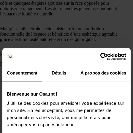
côté et quelques étagères ajoutées sur la face opposée pour
optimiser le rangement. Les deux fenêtres généreuses inondent
l’espace de lumière naturelle.
Malgré sa taille étroite, cette cuisine offre une utilisation
fonctionnelle de l’espace et bénéficie d’une esthétique agréable
grâce à la luminosité naturelle et un design original.
Plan Cuisine 9m2 (dimensions 3.0 x 3.0 m)
Plan cuisine 9m2
Consentement
Détails
À propos des cookies
Bienvenue sur Osaupt !
J'utilise des cookies pour améliorer votre expérience sur
mon site. En les acceptant, vous me permettez de
personnaliser votre visite, comme je le ferais pour
aménager vos espaces intérieur.