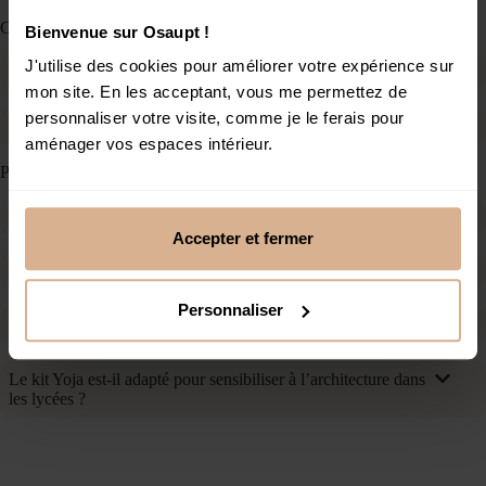
Comparaisons et différenciations
Bienvenue sur Osaupt !
J'utilise des cookies pour améliorer votre expérience sur
Quelle différence entre le kit Yoja et un logiciel 3D ?
mon site. En les acceptant, vous me permettez de
personnaliser votre visite, comme je le ferais pour
Pourquoi choisir le kit Yoja plutôt que dessiner sur papier ?
aménager vos espaces intérieur.
Pour les professionnels
Le kit Yoja est-il adapté pour présenter des projets clients ?
Accepter et fermer
Les étudiants en architecture peuvent-ils utiliser le kit ?
Personnaliser
Le kit peut-il être utilisé en atelier de co-conception ?
Le kit Yoja est-il adapté pour sensibiliser à l’architecture dans
les lycées ?