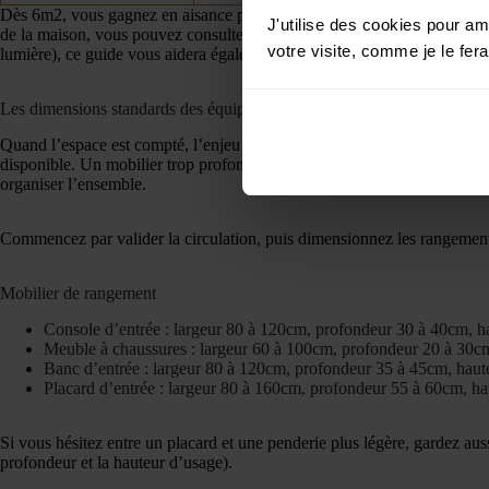
Dès 6m2, vous gagnez en aisance pour intégrer une penderie tout en cons
J'utilise des cookies pour a
de la maison, vous pouvez consulter cet article :
dimensions idéales des
votre visite, comme je le fer
lumière), ce guide vous aidera également :
comment aménager une entr
Les dimensions standards des équipements dans une entrée
Quand l’espace est compté, l’enjeu consiste sélectionner quelques meubl
disponible. Un mobilier trop profond crée des points de friction au quot
organiser l’ensemble.
Commencez par valider la circulation, puis dimensionnez les rangements
Mobilier de rangement
Console d’entrée : largeur 80 à 120cm, profondeur 30 à 40cm, 
Meuble à chaussures : largeur 60 à 100cm, profondeur 20 à 30c
Banc d’entrée : largeur 80 à 120cm, profondeur 35 à 45cm, haut
Placard d’entrée : largeur 80 à 160cm, profondeur 55 à 60cm, h
Si vous hésitez entre un placard et une penderie plus légère, gardez aus
profondeur et la hauteur d’usage).