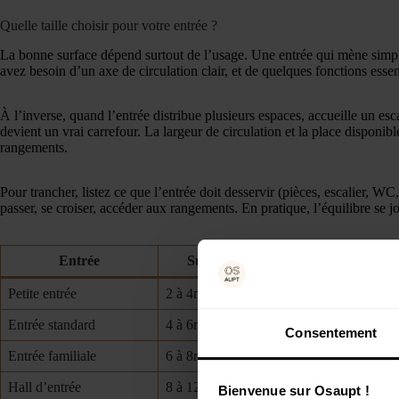
Quelle taille choisir pour votre entrée ?
La bonne surface dépend surtout de l’usage. Une entrée qui mène sim
avez besoin d’un axe de circulation clair, et de quelques fonctions essent
À l’inverse, quand l’entrée distribue plusieurs espaces, accueille un esc
devient un vrai carrefour. La largeur de circulation et la place disponi
rangements.
Pour trancher, listez ce que l’entrée doit desservir (pièces, escalier, W
passer, se croiser, accéder aux rangements. En pratique, l’équilibre se j
Entrée
Surface
Petite entrée
2 à 4m2
Patère + petit meuble à
Entrée standard
4 à 6m2
Console + miroir + ran
Consentement
Entrée familiale
6 à 8m2
Vestiaire complet + ba
Hall d’entrée
8 à 12m2
Rangements généreux + 
Bienvenue sur Osaupt !