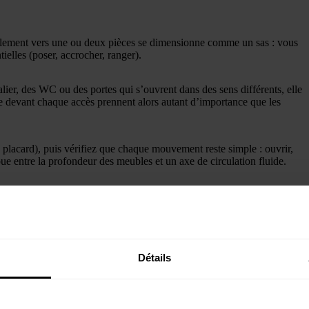
plement vers une ou deux pièces se dimensionne comme un sas : vous
ielles (poser, accrocher, ranger).
alier, des WC ou des portes qui s’ouvrent dans des sens différents, elle
ble devant chaque accès prennent alors autant d’importance que les
C, placard), puis vérifiez que chaque mouvement reste simple : ouvrir,
oue entre la profondeur des meubles et un axe de circulation fluide.
Ce que cela permet
 chaussures, circulation simple
gements basiques, accueil agréable
Détails
nc, rangement des manteaux et sacs
coin assise, vraie sensation d’espace