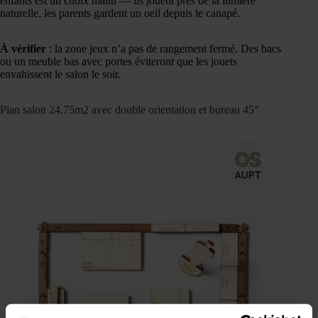
enfants est un choix malin — ils jouent près de la lumière
naturelle, les parents gardent un oeil depuis le canapé.
À vérifier
: la zone jeux n’a pas de rangement fermé. Des bacs
ou un meuble bas avec portes éviteront que les jouets
envahissent le salon le soir.
Plan salon 24.75m2 avec double orientation et bureau 45°