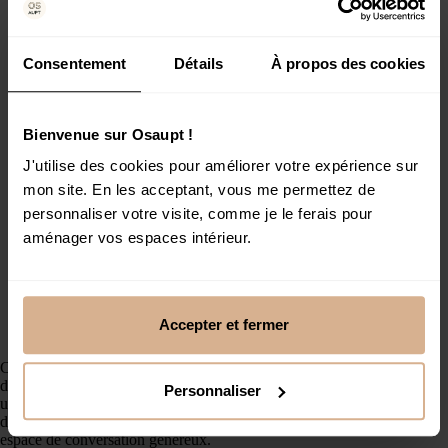
Consentement
Détails
À propos des cookies
Bienvenue sur Osaupt !
J'utilise des cookies pour améliorer votre expérience sur
mon site. En les acceptant, vous me permettez de
personnaliser votre visite, comme je le ferais pour
aménager vos espaces intérieur.
Accepter et fermer
Ce salon de 24.75m2 bénéficie d’une double orientation et
d’une forme presque carrée. L’entrée par double porte mène à
Personnaliser
un bureau positionné à 45 degrés, profitant de la fenêtre
d’angle. Le salon carré avec deux canapés face à face crée un
espace de conversation généreux.