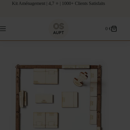
Passer
Kit Aménagement | 4,7 ⭐ | 1000+ Clients Satisfaits
au
contenu
0
€
Panier
d’achat