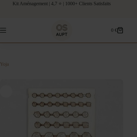
Passer
Kit Aménagement | 4,7 ⭐ | 1000+ Clients Satisfaits
au
contenu
0
€
Panier
d’achat
Yoja