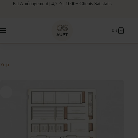
Passer
Kit Aménagement | 4,7 ⭐ | 1000+ Clients Satisfaits
au
contenu
0
€
Panier
d’achat
Yoja