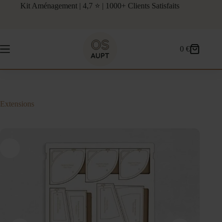
Passer
Kit Aménagement | 4,7 ⭐ | 1000+ Clients Satisfaits
au
contenu
0
€
Panier
d’achat
Extensions