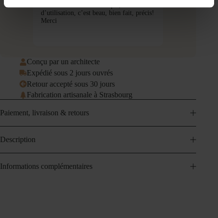
elque
de rénovation. Ultra ludique, facile
c'est impeccable,
irculer la
d’utilisation, c’est beau, bien fait, précis!
adaptable, ludique
Merci
s'abimer ! Bravo
Conçu par un architecte
Expédié sous 2 jours ouvrés
Retour accepté sous 30 jours
Fabrication artisanale à Strasbourg
Paiement, livraison & retours
Description
Informations complémentaires